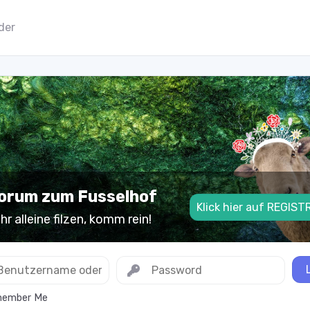
der
forum zum Fusselhof
Klick hier auf REGIST
r alleine filzen, komm rein!
ember Me