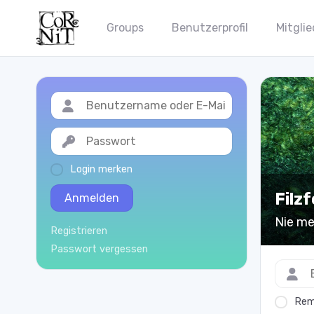
Groups
Benutzerprofil
Mitglie
Login merken
Filz
Anmelden
Nie meh
Registrieren
Passwort vergessen
Rem